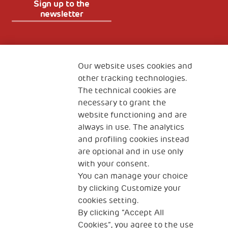
Sign up to the
newsletter
Fondazione
The Human Safety Net
Our website uses cookies and
other tracking technologies.
CONTACT US
The technical cookies are
necessary to grant the
website functioning and are
always in use. The analytics
and profiling cookies instead
are optional and in use only
with your consent.
2, Piazza Duca degli Abruzzi 34132
You can manage your choice
Trieste Italy
by clicking Customize your
Fiscal code (Italy) 90017740326
cookies setting.
By clicking “Accept All
VAT code 01372940328
Cookies”, you agree to the use