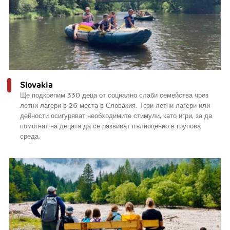
Slovakia
Ще подкрепим 330 деца от социално слаби семейства чрез
летни лагери в 26 места в Словакия. Тези летни лагери или
дейности осигуряват необходимите стимули, като игри, за да
помогнат на децата да се развиват пълноценно в групова
среда.