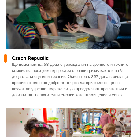
Czech Republic
Ще помогнем на 68 деца с увреждания на зрението и техните
семейства чрез уикенд престои с ранни грижи, както и на 5
деца със специални терапии. Освен това, 257 деца в риск ще
преживеят едно по-добро лято чрез лагери, където ще се
научат да укрепват куража си, да преодоляват препятствия и
да изпитват положителни емоции като възхищение и успех.