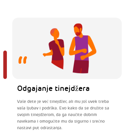
Odgajanje tinejdžera
Vaše dete je već tinejdžer, ali mu još uvek treba
vaša ljubav i podrška. Evo kako da se družite sa
svojim tinejdžerom, da ga naučite dobrim
navikama i omogućite mu da sigurno i srećno
nastavi put odrastanja.