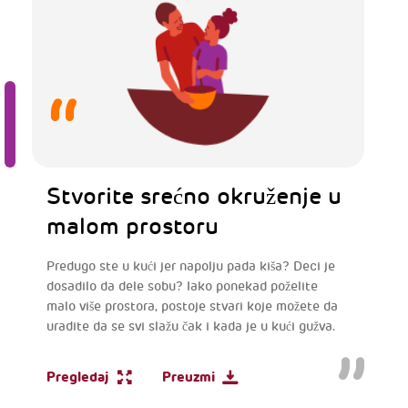
Stvorite srećno okruženje u
malom prostoru
Predugo ste u kući jer napolju pada kiša? Deci je
dosadilo da dele sobu? Iako ponekad poželite
malo više prostora, postoje stvari koje možete da
uradite da se svi slažu čak i kada je u kući gužva.
Pregledaj
Preuzmi