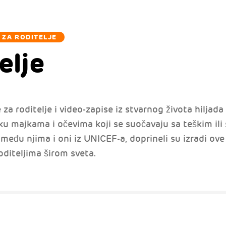
 ZA RODITELJE
elje
za roditelje i video-zapise iz stvarnog života hiljada 
 majkama i očevima koji se suočavaju sa teškim ili 
eđu njima i oni iz UNICEF-a, doprineli su izradi ove z
diteljima širom sveta.