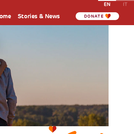
EN
IT
Home
Stories & News
DONATE