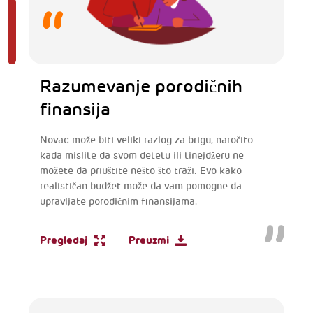
Razumevanje porodičnih
finansija
Novac može biti veliki razlog za brigu, naročito
kada mislite da svom detetu ili tinejdžeru ne
možete da priuštite nešto što traži. Evo kako
realističan budžet može da vam pomogne da
upravljate porodičnim finansijama.
Pregledaj
Preuzmi