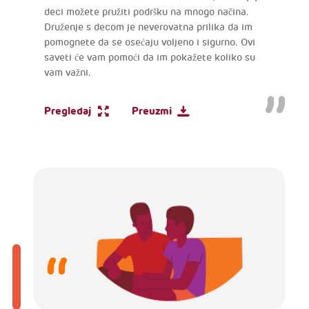
deci možete pružiti podršku na mnogo načina.
Druženje s decom je neverovatna prilika da im
pomognete da se osećaju voljeno i sigurno. Ovi
saveti će vam pomoći da im pokažete koliko su
vam važni.
Pregledaj
Preuzmi