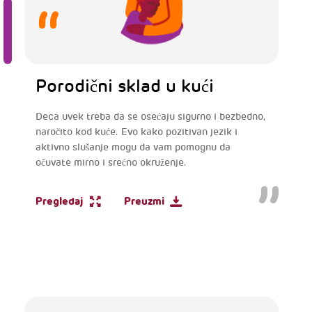
Porodični sklad u kući
Deca uvek treba da se osećaju sigurno i bezbedno,
naročito kod kuće. Evo kako pozitivan jezik i
aktivno slušanje mogu da vam pomognu da
očuvate mirno i srećno okruženje.
Pregledaj
Preuzmi