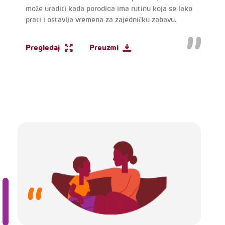
može uraditi kada porodica ima rutinu koja se lako
prati i ostavlja vremena za zajedničku zabavu.
Pregledaj
Preuzmi