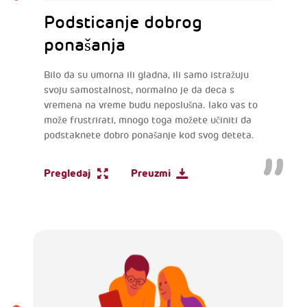
Podsticanje dobrog
ponašanja
Bilo da su umorna ili gladna, ili samo istražuju
svoju samostalnost, normalno je da deca s
vremena na vreme budu neposlušna. Iako vas to
može frustrirati, mnogo toga možete učiniti da
podstaknete dobro ponašanje kod svog deteta.
Pregledaj
Preuzmi