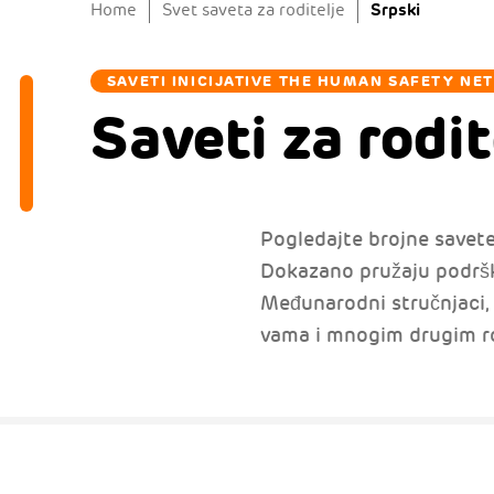
Srpski
Home
Svet saveta za roditelje
SAVETI INICIJATIVE THE HUMAN SAFETY NET
Saveti za rodit
Pogledajte brojne savete 
Dokazano pružaju podršku
Međunarodni stručnjaci, m
vama i mnogim drugim ro