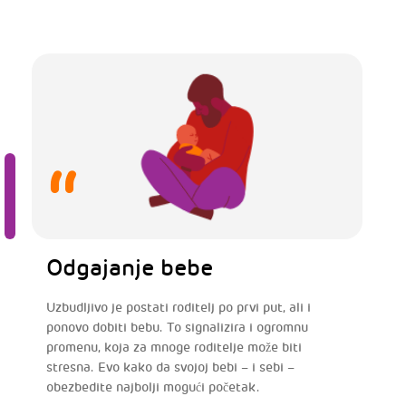
Odgajanje bebe
Uzbudljivo je postati roditelj po prvi put, ali i
ponovo dobiti bebu. To signalizira i ogromnu
promenu, koja za mnoge roditelje može biti
stresna. Evo kako da svojoj bebi – i sebi –
obezbedite najbolji mogući početak.