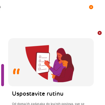
e
Uspostavite rutinu
Od domaćih zadataka do kućnih poslova, sve se