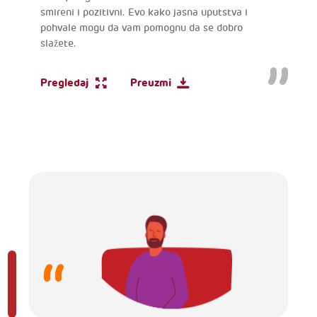
smireni i pozitivni. Evo kako jasna uputstva i
pohvale mogu da vam pomognu da se dobro
slažete.
Pregledaj
Preuzmi