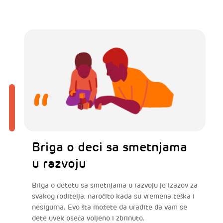
Briga o deci sa smetnjama
u razvoju
Briga o detetu sa smetnjama u razvoju je izazov za
svakog roditelja, naročito kada su vremena teška i
nesigurna. Evo šta možete da uradite da vam se
dete uvek oseća voljeno i zbrinuto.