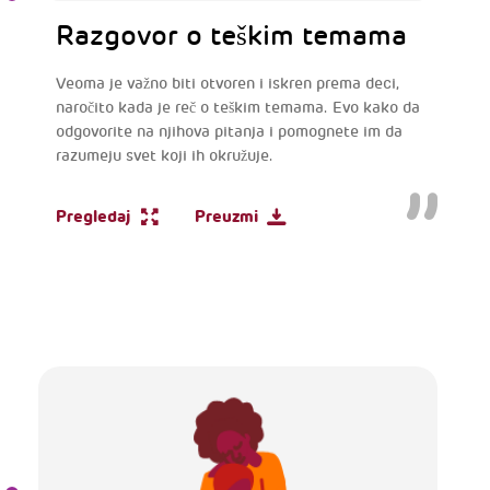
Razgovor o teškim temama
Veoma je važno biti otvoren i iskren prema deci,
naročito kada je reč o teškim temama. Evo kako da
odgovorite na njihova pitanja i pomognete im da
razumeju svet koji ih okružuje.
Pregledaj
Preuzmi