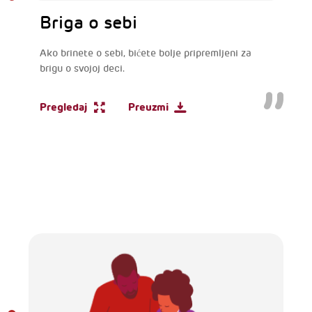
Briga o sebi
Ako brinete o sebi, bićete bolje pripremljeni za
brigu o svojoj deci.
Pregledaj
Preuzmi