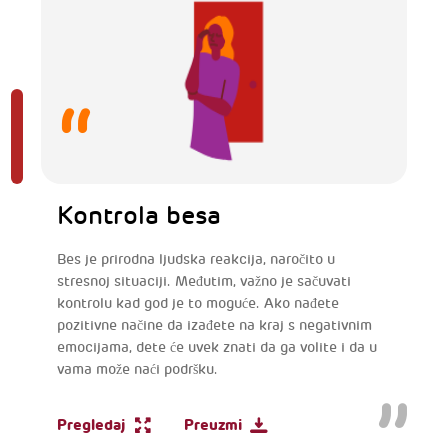
Kontrola besa
Bes je prirodna ljudska reakcija, naročito u
stresnoj situaciji. Međutim, važno je sačuvati
kontrolu kad god je to moguće. Ako nađete
pozitivne načine da izađete na kraj s negativnim
emocijama, dete će uvek znati da ga volite i da u
vama može naći podršku.
Pregledaj
Preuzmi