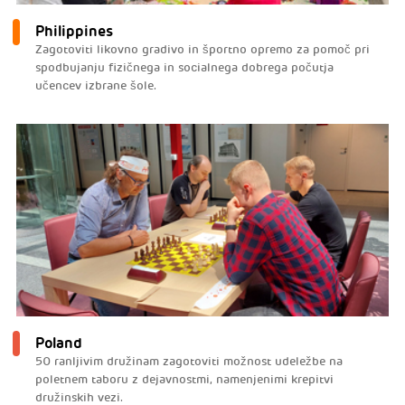
Philippines
Zagotoviti likovno gradivo in športno opremo za pomoč pri
spodbujanju fizičnega in socialnega dobrega počutja
učencev izbrane šole.
Poland
50 ranljivim družinam zagotoviti možnost udeležbe na
poletnem taboru z dejavnostmi, namenjenimi krepitvi
družinskih vezi.