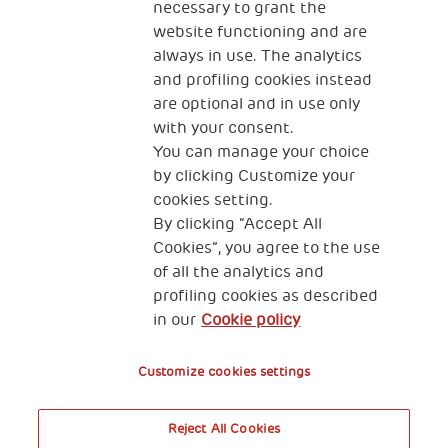
necessary to grant the
website functioning and are
always in use. The analytics
and profiling cookies instead
are optional and in use only
with your consent.
2, Piazza Duca degli Abruzzi 34132
You can manage your choice
Trieste Italy
by clicking Customize your
Fiscal code (Italy) 90017740326
cookies setting.
By clicking “Accept All
VAT code 01372940328
Cookies”, you agree to the use
of all the analytics and
Privacy & GDPR
Cookies’ policy
profiling cookies as described
in our
Cookie policy
Legal Disclaimer and Fiscal Benefits
Customize cookies settings
Reject All Cookies