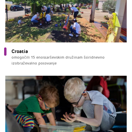
Croatia
omogočili 15 enostarševskim družinam štiridnevno
izobraževalno potovanje