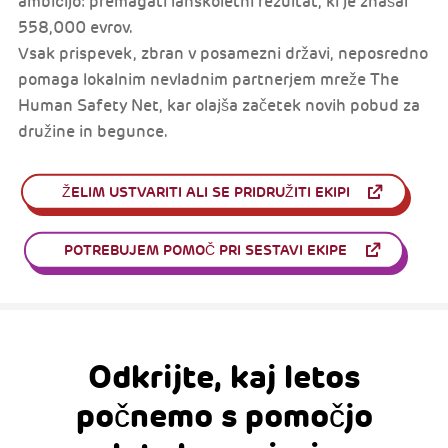
ambicijo: premagati lanskoletni rezultat, ki je znašal
558,000 evrov.
Vsak prispevek, zbran v posamezni državi, neposredno
pomaga lokalnim nevladnim partnerjem mreže The
Human Safety Net, kar olajša začetek novih pobud za
družine in begunce.
ŽELIM USTVARITI ALI SE PRIDRUŽITI EKIPI
POTREBUJEM POMOČ PRI SESTAVI EKIPE
Odkrijte, kaj letos
počnemo s pomočjo