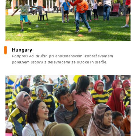
Hungary
Podpreti 45 družin pri enotedenskem izobraževalnem
poletnem taboru z delavnicami za otroke in starše.