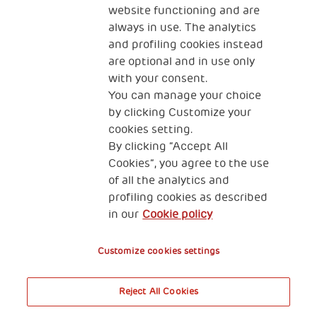
website functioning and are
always in use. The analytics
and profiling cookies instead
are optional and in use only
with your consent.
2, Piazza Duca degli Abruzzi 34132
You can manage your choice
Trieste Italy
by clicking Customize your
Fiscal code (Italy) 90017740326
cookies setting.
By clicking “Accept All
VAT code 01372940328
Cookies”, you agree to the use
of all the analytics and
Privacy & GDPR
Cookies’ policy
profiling cookies as described
in our
Cookie policy
Legal Disclaimer and Fiscal Benefits
Customize cookies settings
Reject All Cookies
A World of Potential