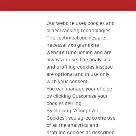
Fondazione
The Human Safety Net
Our website uses cookies and
other tracking technologies.
CONTACT US
The technical cookies are
necessary to grant the
website functioning and are
always in use. The analytics
and profiling cookies instead
are optional and in use only
with your consent.
2, Piazza Duca degli Abruzzi 34132
You can manage your choice
Trieste Italy
by clicking Customize your
Fiscal code (Italy) 90017740326
cookies setting.
By clicking “Accept All
VAT code 01372940328
Cookies”, you agree to the use
of all the analytics and
Privacy & GDPR
Cookies’ policy
profiling cookies as described