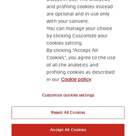
and profiling cookies instead
are optional and in use only
with your consent.
2, Piazza Duca degli Abruzzi 34132
You can manage your choice
Trieste Italy
by clicking Customize your
Fiscal code (Italy) 90017740326
cookies setting.
By clicking “Accept All
VAT code 01372940328
Cookies”, you agree to the use
of all the analytics and
Privacy & GDPR
Cookies’ policy
profiling cookies as described
in our
Cookie policy
Legal Disclaimer and Fiscal Benefits
Customize cookies settings
Reject All Cookies
A World of Potential
Accept All Cookies
Book your free entry to the exhibition