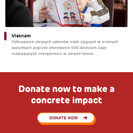
Vietnam
Odkrywanie ukrytych talentów osób żyjących w trudnych
warunkach poprzez oferowanie 500 dzieciom zajęć
rozwijających umiejętności w okresie letnim.
Donate now to make a
concrete impact
DONATE NOW