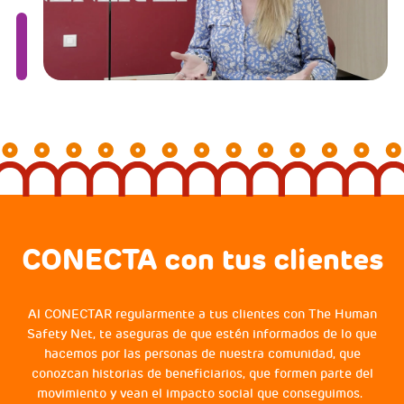
CONECTA con tus clientes
Al CONECTAR regularmente a tus clientes con The Human
Safety Net, te aseguras de que estén informados de lo que
hacemos por las personas de nuestra comunidad, que
conozcan historias de beneficiarios, que formen parte del
movimiento y vean el impacto social que conseguimos.