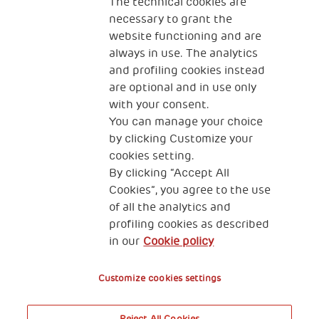
The technical cookies are
necessary to grant the
website functioning and are
always in use. The analytics
and profiling cookies instead
are optional and in use only
with your consent.
2, Piazza Duca degli Abruzzi 34132
You can manage your choice
Trieste Italy
by clicking Customize your
Fiscal code (Italy) 90017740326
cookies setting.
By clicking “Accept All
VAT code 01372940328
Cookies”, you agree to the use
of all the analytics and
Privacy & GDPR
Cookies’ policy
profiling cookies as described
in our
Cookie policy
Legal Disclaimer and Fiscal Benefits
Customize cookies settings