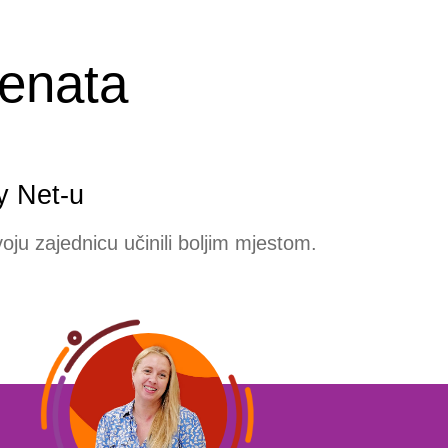
genata
y Net-u
voju zajednicu učinili boljim mjestom.