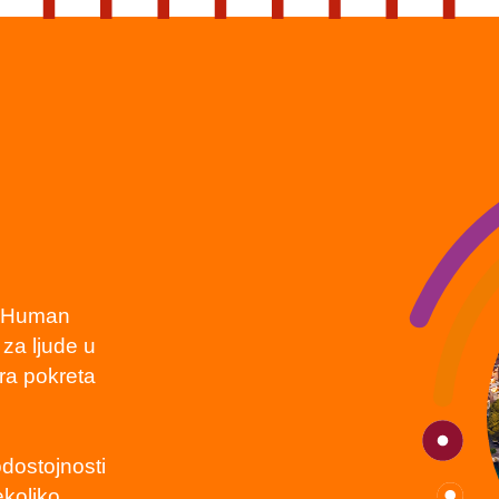
e Human
za ljude u
era pokreta
dostojnosti
ekoliko