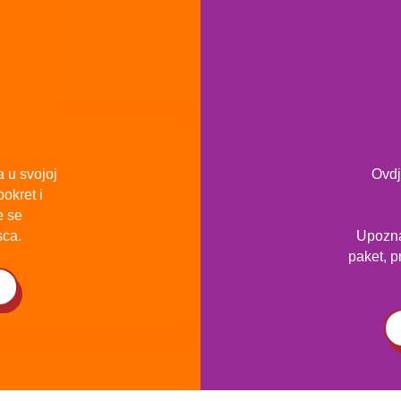
a u svojoj
Ovdj
okret i
e se
ca.
Upozna
paket, p