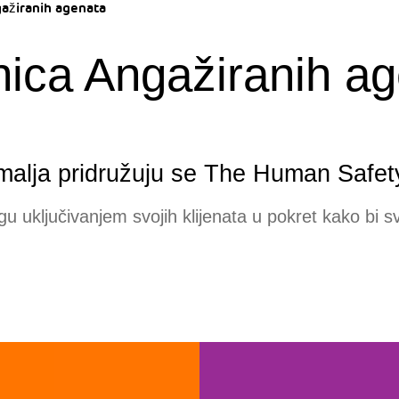
gažiranih agenata
nica Angažiranih a
emalja pridružuju se The Human Safet
ogu uključivanjem svojih klijenata u pokret kako bi s