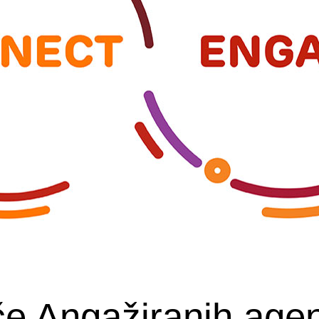
če Angažiranih age