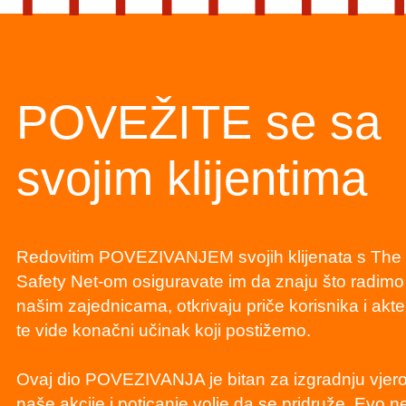
POVEŽITE se sa
svojim klijentima
Redovitim POVEZIVANJEM svojih klijenata s Th
Safety Net-om osiguravate im da znaju što radimo 
našim zajednicama, otkrivaju priče korisnika i akt
te vide konačni učinak koji postižemo.
Ovaj dio POVEZIVANJA je bitan za izgradnju vjero
naše akcije i poticanje volje da se pridruže. Evo n