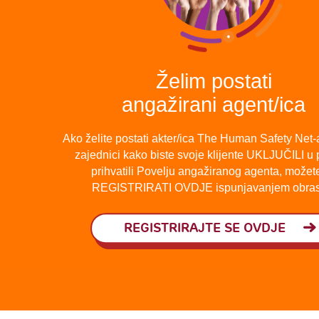
Želim postati
angažirani agent/ica
Ako želite postati akter/ica The Human Safety Net-
zajednici kako biste svoje klijente UKLJUČILI u p
prihvatili Povelju angažiranog agenta, možet
REGISTRIRATI OVDJE ispunjavanjem obras
REGISTRIRAJTE SE OVDJE