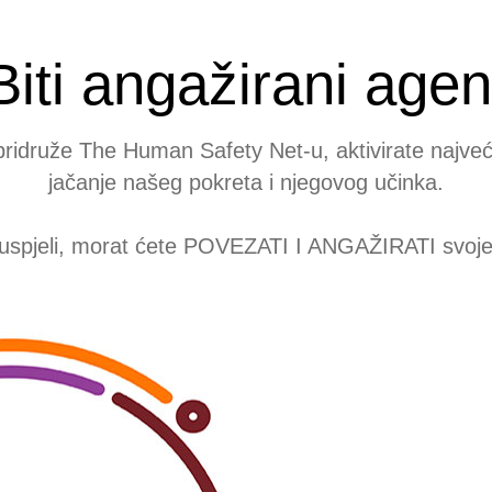
Biti angažirani agen
pridruže The Human Safety Net-u, aktivirate najveći
jačanje našeg pokreta i njegovog učinka.
 uspjeli, morat ćete POVEZATI I ANGAŽIRATI svoje k