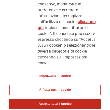
consenso, modificare le
preferenze e ottenere
informazioni dettagliate
2, Piazza Duca degli Abruzzi 34132
sull’utilizzo dei cookie
cliccando
Trieste Italy
qui
, incluso come rifiutare i
Fiscal code (Italy) 90017740326
cookie". Il consenso può essere
espresso cliccando su “Accetta
VAT code 01372940328
tutti i cookie” o selezionando le
diverse categorie di cookie
Privacy & GDPR
Policy cookies
cliccando su “Impostazioni
cookie”.
Nota legale e benefici fiscali
Impostazioni cookie
Rifiuta tutti i cookie
A World of Potential
Accetta tutti i cookie
Prenota l’ingresso libero alla mostra