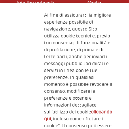
Join the network
Media
Al fine di assicurarti la migliore
Iscriviti alla newsletter
esperienza possibile di
navigazione, questo Sito
utilizza cookie tecnici e, previo
Fondazione
tuo consenso, di funzionalità e
The Human Safety Net
di profilazione, di prima e di
terze parti, anche per inviarti
CONTATTACI
messaggi pubblicitari mirati e
servizi in linea con le tue
preferenze. In qualsiasi
momento è possibile revocare il
consenso, modificare le
preferenze e ottenere
informazioni dettagliate
2, Piazza Duca degli Abruzzi 34132
sull’utilizzo dei cookie
cliccando
Trieste Italy
qui
, incluso come rifiutare i
Fiscal code (Italy) 90017740326
cookie". Il consenso può essere