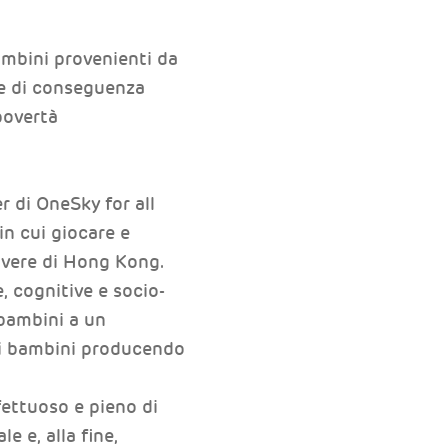
ambini provenienti da
 e di conseguenza
povertà
 di OneSky for all
in cui giocare e
overe di Hong Kong.
e, cognitive e socio-
 bambini a un
n i bambini producendo
fettuoso e pieno di
e e, alla fine,