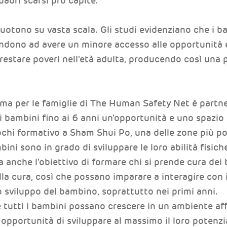
uadri scarsi pro capite.
uotono su vasta scala. Gli studi evidenziano che i b
endono ad avere un minore accesso alle opportunità
 restare poveri nell'età adulta, producendo così una 
a per le famiglie di The Human Safety Net è partner
 i bambini fino ai 6 anni un'opportunità e uno spazio 
ochi formativo a Sham Shui Po, una delle zone più p
bini sono in grado di sviluppare le loro abilità fisich
 anche l'obiettivo di formare chi si prende cura dei
la cura, così che possano imparare a interagire co
o sviluppo del bambino, soprattutto nei primi anni.
 tutti i bambini possano crescere in un ambiente af
 opportunità di sviluppare al massimo il loro potenzial