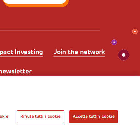
pact Investing
Join the network
a newsletter
kies
Nota legale e benefici fiscali
A World of
Potential
okie
Rifiuta tutti i cookie
Accetta tutti i cookie
Prenota l’ingresso
libero alla mostra