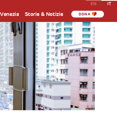
EN
IT
 Venezia
Storie & Notizie
DONA