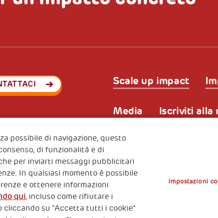
Scale up impact
Im
NTATTACI
Media
Iscriviti all
enza possibile di navigazione, questo
 consenso, di funzionalità e di
Privacy & GDPR
Policy coo
ode (Italy) 90017740326
nche per inviarti messaggi pubblicitari
e 01372940328
erenze. In qualsiasi momento è possibile
Impostazioni co
erenze e ottenere informazioni
ndo qui
, incluso come rifiutare i
 cliccando su “Accetta tutti i cookie”