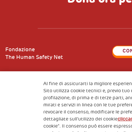
Fondazione
CO
The Human Safety Net
Al fine di assicurarti la migliore esperi
Sito utilizza cookie tecnici e, previo tuo
2, Piazza Duca degli Abruzzi 34132
Fiscal c
Trieste Italy
profilazione, di prima e di terze parti, a
VAT cod
mirati e servizi in linea con le tue pref
revocare il consenso, modificare le pref
dettagliate sull’utilizzo dei cookie
clicca
cookie". Il consenso può essere espresso