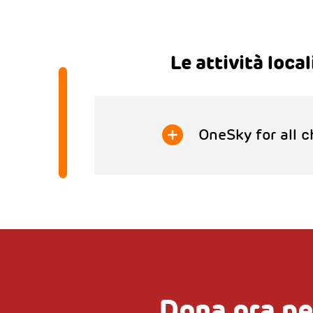
Le attività local
OneSky for all c
Dona ora pe