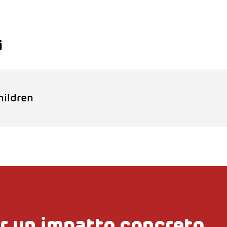
i
hildren
r un impatto concreto