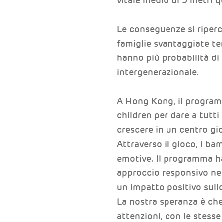
vitale medio di 5 metri q
Le conseguenze si riperc
famiglie svantaggiate t
hanno più probabilità di
intergenerazionale.
A Hong Kong, il programm
children per dare a tutti
crescere in un centro gi
Attraverso il gioco, i bam
emotive. Il programma ha
approccio responsivo nel
un impatto positivo sull
La nostra speranza è che
attenzioni, con le stesse