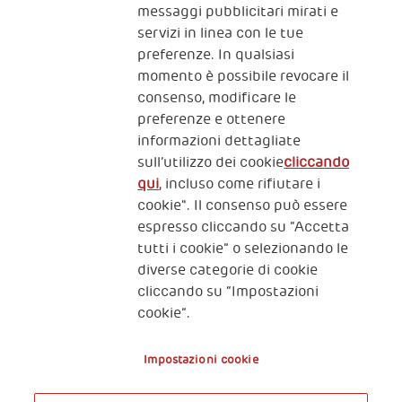
CONTATTACI
messaggi pubblicitari mirati e
servizi in linea con le tue
preferenze. In qualsiasi
momento è possibile revocare il
consenso, modificare le
preferenze e ottenere
informazioni dettagliate
2, Piazza Duca degli Abruzzi 34132
sull’utilizzo dei cookie
cliccando
Trieste Italy
qui
, incluso come rifiutare i
Fiscal code (Italy) 90017740326
cookie". Il consenso può essere
espresso cliccando su “Accetta
VAT code 01372940328
tutti i cookie” o selezionando le
diverse categorie di cookie
Privacy & GDPR
Policy cookies
cliccando su “Impostazioni
cookie”.
Nota legale e benefici fiscali
Impostazioni cookie