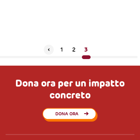
Germania grazie agli oli ricavati da semi
vegetali di alta qualità
ANAS
Un imprenditore siriano in Germania
3
1
2
Dona ora per un impatto
concreto
DONA ORA