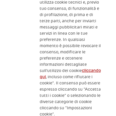
utilizza cookie tecnici e, previo
Fondazione
tuo consenso, di funzionalità e
The Human Safety Net
di profilazione, di prima e di
terze parti, anche per inviarti
CONTATTACI
messaggi pubblicitari mirati e
servizi in linea con le tue
preferenze. In qualsiasi
momento è possibile revocare il
consenso, modificare le
preferenze e ottenere
informazioni dettagliate
2, Piazza Duca degli Abruzzi 34132
sull’utilizzo dei cookie
Trieste Italy
cliccando
qui
, incluso come rifiutare i
Fiscal code (Italy) 90017740326
cookie". Il consenso può essere
espresso cliccando su “Accetta
VAT code 01372940328
tutti i cookie” o selezionando le
diverse categorie di cookie
Privacy & GDPR
Policy cookies
cliccando su “Impostazioni
cookie”.