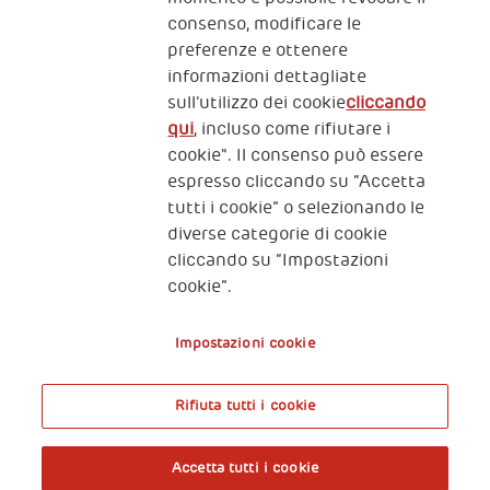
consenso, modificare le
preferenze e ottenere
informazioni dettagliate
2, Piazza Duca degli Abruzzi 34132
sull’utilizzo dei cookie
cliccando
Trieste Italy
qui
, incluso come rifiutare i
Fiscal code (Italy) 90017740326
cookie". Il consenso può essere
espresso cliccando su “Accetta
VAT code 01372940328
tutti i cookie” o selezionando le
diverse categorie di cookie
Privacy & GDPR
Policy cookies
cliccando su “Impostazioni
cookie”.
Nota legale e benefici fiscali
Impostazioni cookie
Rifiuta tutti i cookie
A World of Potential
Accetta tutti i cookie
Prenota l’ingresso libero alla mostra