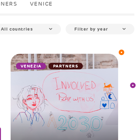
TNERS
VENICE
All countries
Filter by year
VENEZIA
PARTNERS