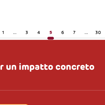
5
1
...
3
4
6
7
...
30
r un impatto concreto