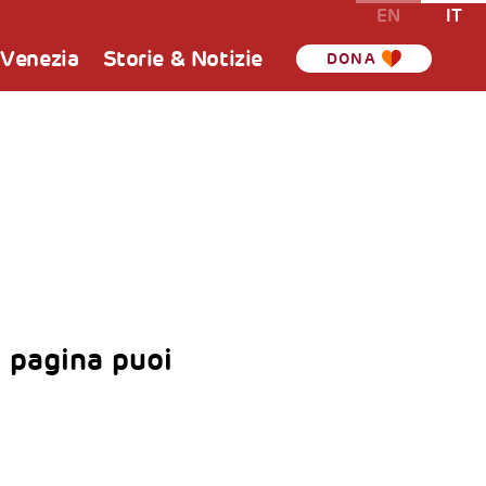
EN
IT
 Venezia
Storie & Notizie
DONA
 pagina puoi