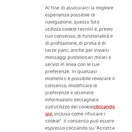
Al fine di assicurarti la migliore
Iscriviti alla newsletter
esperienza possibile di
navigazione, questo Sito
utilizza cookie tecnici e, previo
Fondazione
tuo consenso, di funzionalità e
The Human Safety Net
di profilazione, di prima e di
terze parti, anche per inviarti
CONTATTACI
messaggi pubblicitari mirati e
servizi in linea con le tue
preferenze. In qualsiasi
momento è possibile revocare il
consenso, modificare le
preferenze e ottenere
informazioni dettagliate
2, Piazza Duca degli Abruzzi 34132
Trieste Italy
sull’utilizzo dei cookie
cliccando
qui
, incluso come rifiutare i
Fiscal code (Italy) 90017740326
cookie". Il consenso può essere
espresso cliccando su “Accetta
VAT code 01372940328