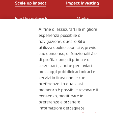
Scale up impact
Impact Investing
Join the network
Media
Al fine di assicurarti la migliore
Iscriviti alla newsletter
esperienza possibile di
navigazione, questo Sito
utilizza cookie tecnici e, previo
Fondazione
tuo consenso, di funzionalità e
The Human Safety Net
di profilazione, di prima e di
terze parti, anche per inviarti
CONTATTACI
messaggi pubblicitari mirati e
servizi in linea con le tue
preferenze. In qualsiasi
momento è possibile revocare il
consenso, modificare le
preferenze e ottenere
informazioni dettagliate
2, Piazza Duca degli Abruzzi 34132