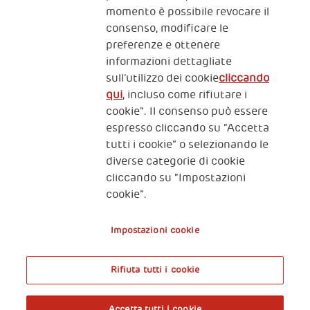
momento è possibile revocare il
consenso, modificare le
preferenze e ottenere
informazioni dettagliate
2, Piazza Duca degli Abruzzi 34132
sull’utilizzo dei cookie
cliccando
Trieste Italy
qui
, incluso come rifiutare i
Fiscal code (Italy) 90017740326
cookie". Il consenso può essere
espresso cliccando su “Accetta
VAT code 01372940328
tutti i cookie” o selezionando le
diverse categorie di cookie
Privacy & GDPR
Policy cookies
cliccando su “Impostazioni
cookie”.
Nota legale e benefici fiscali
Impostazioni cookie
Rifiuta tutti i cookie
A World of Potential
Accetta tutti i cookie