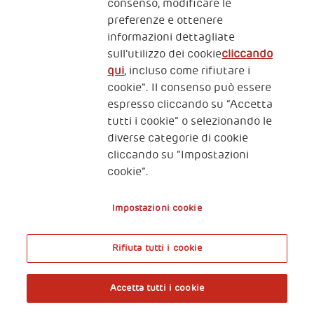
consenso, modificare le
preferenze e ottenere
7 settembre 2023
informazioni dettagliate
Panel About Women Extra
sull’utilizzo dei cookie
cliccando
qui
, incluso come rifiutare i
Per il secondo anno, si terrà presso la
cookie". Il consenso può essere
Casa di The Human Safety Net
espresso cliccando su “Accetta
l’incontro presentato dall’eurodeputata
tutti i cookie” o selezionando le
Alessandra Moretti per parlare di
diverse categorie di cookie
donne e sostenibilità, tra ambiente,
cliccando su “Impostazioni
economia e giustizia sociale.
cookie”.
Impostazioni cookie
Rifiuta tutti i cookie
A World of Potential
Accetta tutti i cookie
Prenota l’ingresso libero alla mostra