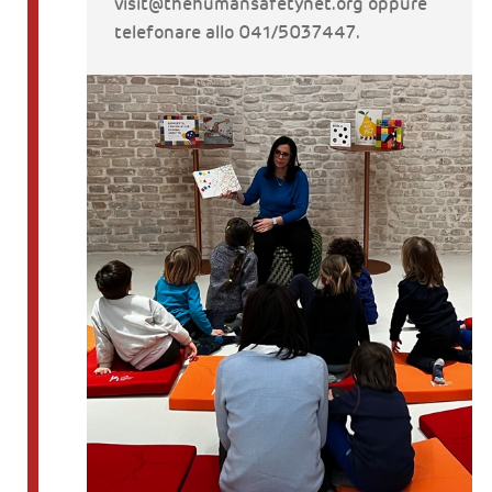
visit@thehumansafetynet.org oppure
telefonare allo 041/5037447.