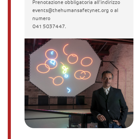
Prenotazione obbligatoria all’indirizzo
events@thehumansafetynet.org o al
numero
041 5037447.