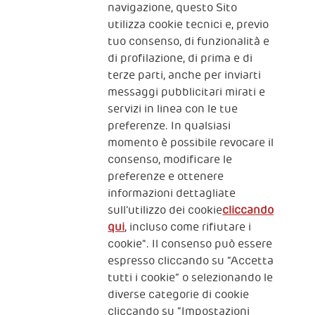
navigazione, questo Sito
utilizza cookie tecnici e, previo
Fondazione
tuo consenso, di funzionalità e
The Human Safety Net
di profilazione, di prima e di
terze parti, anche per inviarti
CONTATTACI
messaggi pubblicitari mirati e
servizi in linea con le tue
preferenze. In qualsiasi
momento è possibile revocare il
consenso, modificare le
preferenze e ottenere
informazioni dettagliate
2, Piazza Duca degli Abruzzi 34132
sull’utilizzo dei cookie
cliccando
Trieste Italy
qui
, incluso come rifiutare i
Fiscal code (Italy) 90017740326
cookie". Il consenso può essere
espresso cliccando su “Accetta
VAT code 01372940328
tutti i cookie” o selezionando le
diverse categorie di cookie
Privacy & GDPR
Policy cookies
cliccando su “Impostazioni