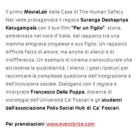
MovieLab
Il primo
della Casa di The Human Safety
Suranga Deshapriya
Net vede protagonista il regista
Katugampala
“Per un figlio”
con il suo film
, storia,
ambientata nel nord d’Italia, del rapporto tra una
mamma emigrata cingalese e suo figlio. Un rapporto
difficile fatto di amore, ma anche di silenzi e di
indifferenza. Un esempio di cinema transculturale che
attraversa la quotidianità, i silenzi, i gesti ripetuti per
raccontare la complessa questione dell’integrazione e
dell’inclusione sociale. Dialogano con il regista e
Francesco Della Puppa
interprete
,
docente di
studenti
sociologia dell’Università Ca’ Foscari
e gli
dell’associazione Polis-Social Hub di Ca’ Foscari
.
Per prenotazioni
www.eventbrite.com