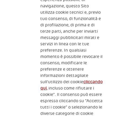
navigazione, questo Sito
utilizza cookie tecnici e, previo
Fondazione
tuo consenso, di funzionalità e
The Human Safety Net
di profilazione, di prima e di
terze parti, anche per inviarti
CONTATTACI
messaggi pubblicitari mirati e
servizi in linea con le tue
preferenze. In qualsiasi
momento è possibile revocare il
consenso, modificare le
preferenze e ottenere
informazioni dettagliate
2, Piazza Duca degli Abruzzi 34132
sull’utilizzo dei cookie
cliccando
Trieste Italy
qui
, incluso come rifiutare i
Fiscal code (Italy) 90017740326
cookie". Il consenso può essere
espresso cliccando su “Accetta
VAT code 01372940328
tutti i cookie” o selezionando le
diverse categorie di cookie
Privacy & GDPR
Policy cookies