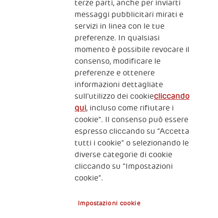
terze parti, anche per inviarti
CONTATTACI
messaggi pubblicitari mirati e
servizi in linea con le tue
preferenze. In qualsiasi
momento è possibile revocare il
consenso, modificare le
preferenze e ottenere
informazioni dettagliate
2, Piazza Duca degli Abruzzi 34132
sull’utilizzo dei cookie
cliccando
Trieste Italy
qui
, incluso come rifiutare i
Fiscal code (Italy) 90017740326
cookie". Il consenso può essere
espresso cliccando su “Accetta
VAT code 01372940328
tutti i cookie” o selezionando le
diverse categorie di cookie
Privacy & GDPR
Policy cookies
cliccando su “Impostazioni
cookie”.
Nota legale e benefici fiscali
Impostazioni cookie