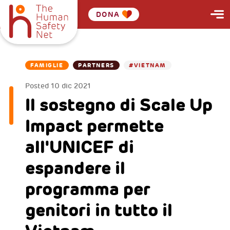
DONA
FAMIGLIE
PARTNERS
#VIETNAM
Posted
10 dic 2021
Il sostegno di Scale Up
Impact permette
all'UNICEF di
espandere il
programma per
genitori in tutto il