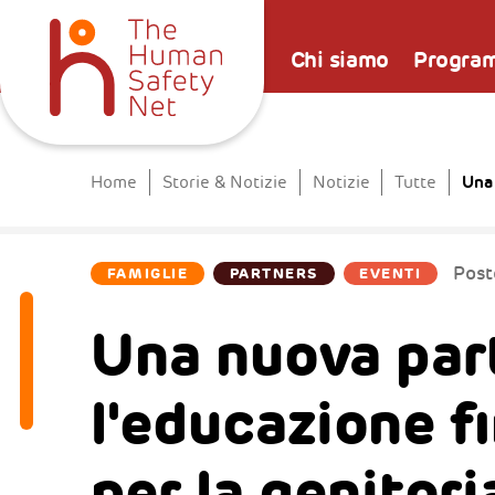
Chi siamo
Progra
Una 
Home
Storie & Notizie
Notizie
Tutte
Pos
FAMIGLIE
PARTNERS
EVENTI
Una nuova part
l'educazione f
per la genitori