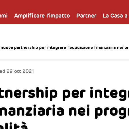
mmi
Amplificare l'impatto
Partner
La Casa a
nuova partnership per integrare l'educazione finanziaria nei pr
ted
29 ott 2021
nership per integ
inanziaria nei pro
alità