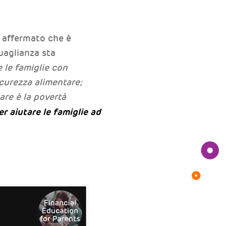
a affermato che è
uaglianza sta
e le famiglie con
icurezza alimentare;
are è la povertà
r aiutare le famiglie ad