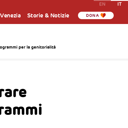
EN
IT
 Venezia
Storie & Notizie
DONA
ogrammi per la genitorialità
rare
grammi