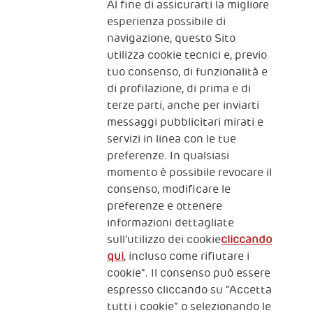
Al fine di assicurarti la migliore
Iscriviti alla newsletter
esperienza possibile di
navigazione, questo Sito
utilizza cookie tecnici e, previo
Fondazione
tuo consenso, di funzionalità e
The Human Safety Net
di profilazione, di prima e di
terze parti, anche per inviarti
CONTATTACI
messaggi pubblicitari mirati e
servizi in linea con le tue
preferenze. In qualsiasi
momento è possibile revocare il
consenso, modificare le
preferenze e ottenere
informazioni dettagliate
2, Piazza Duca degli Abruzzi 34132
sull’utilizzo dei cookie
cliccando
Trieste Italy
qui
, incluso come rifiutare i
Fiscal code (Italy) 90017740326
cookie". Il consenso può essere
espresso cliccando su “Accetta
VAT code 01372940328
tutti i cookie” o selezionando le