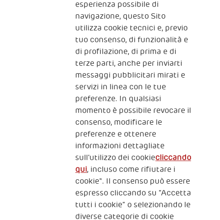
Iscriviti alla newsletter
esperienza possibile di
navigazione, questo Sito
utilizza cookie tecnici e, previo
Fondazione
tuo consenso, di funzionalità e
The Human Safety Net
di profilazione, di prima e di
terze parti, anche per inviarti
CONTATTACI
messaggi pubblicitari mirati e
servizi in linea con le tue
preferenze. In qualsiasi
momento è possibile revocare il
consenso, modificare le
preferenze e ottenere
informazioni dettagliate
2, Piazza Duca degli Abruzzi 34132
sull’utilizzo dei cookie
cliccando
Trieste Italy
qui
, incluso come rifiutare i
Fiscal code (Italy) 90017740326
cookie". Il consenso può essere
espresso cliccando su “Accetta
VAT code 01372940328
tutti i cookie” o selezionando le
diverse categorie di cookie