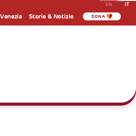
EN
IT
 Venezia
Storie & Notizie
DONA