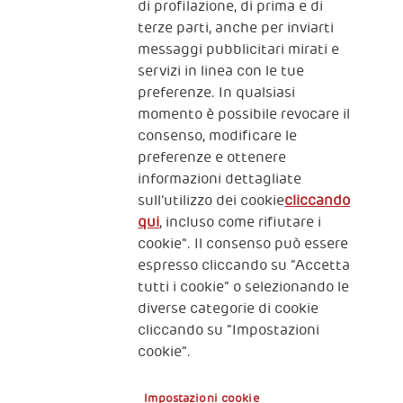
The Human Safety Net
di profilazione, di prima e di
terze parti, anche per inviarti
CONTATTACI
messaggi pubblicitari mirati e
servizi in linea con le tue
preferenze. In qualsiasi
momento è possibile revocare il
consenso, modificare le
preferenze e ottenere
informazioni dettagliate
2, Piazza Duca degli Abruzzi 34132
Trieste Italy
sull’utilizzo dei cookie
cliccando
qui
, incluso come rifiutare i
Fiscal code (Italy) 90017740326
cookie". Il consenso può essere
espresso cliccando su “Accetta
VAT code 01372940328
tutti i cookie” o selezionando le
diverse categorie di cookie
Privacy & GDPR
Policy cookies
cliccando su “Impostazioni
cookie”.
Nota legale e benefici fiscali
Impostazioni cookie