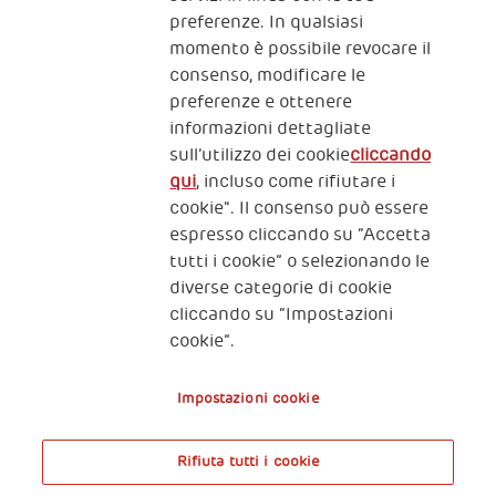
preferenze. In qualsiasi
momento è possibile revocare il
consenso, modificare le
preferenze e ottenere
informazioni dettagliate
2, Piazza Duca degli Abruzzi 34132
Trieste Italy
sull’utilizzo dei cookie
cliccando
qui
, incluso come rifiutare i
Fiscal code (Italy) 90017740326
cookie". Il consenso può essere
espresso cliccando su “Accetta
VAT code 01372940328
tutti i cookie” o selezionando le
diverse categorie di cookie
Privacy & GDPR
Policy cookies
cliccando su “Impostazioni
cookie”.
Nota legale e benefici fiscali
Impostazioni cookie
Rifiuta tutti i cookie
A World of Potential