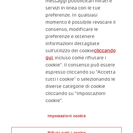
messaggi pubblicitari mirati e
servizi in linea con le tue
preferenze. In qualsiasi
momento è possibile revocare il
consenso, modificare le
preferenze e ottenere
informazioni dettagliate
2, Piazza Duca degli Abruzzi 34132
Trieste Italy
sull’utilizzo dei cookie
cliccando
qui
, incluso come rifiutare i
Fiscal code (Italy) 90017740326
cookie". Il consenso può essere
espresso cliccando su “Accetta
VAT code 01372940328
tutti i cookie” o selezionando le
diverse categorie di cookie
Privacy & GDPR
Policy cookies
cliccando su “Impostazioni
cookie”.
Nota legale e benefici fiscali
Impostazioni cookie