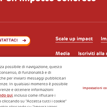
Scale up impact
Im
NTATTACI
Media
Iscriviti all
enza possibile di navigazione, questo
 consenso, di funzionalità e di
Privacy & GDPR
Policy coo
ode (Italy) 90017740326
nche per inviarti messaggi pubblicitari
e 01372940328
erenze. In qualsiasi momento è possibile
Impostazioni co
erenze e ottenere informazioni
ndo qui
, incluso come rifiutare i
 cliccando su “Accetta tutti i cookie”