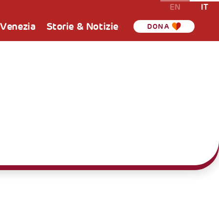
EN
IT
 Venezia
Storie & Notizie
DONA