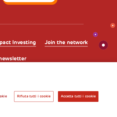
pact Investing
Join the network
a newsletter
kies
Nota legale e benefici fiscali
A World of
Potential
okie
Rifiuta tutti i cookie
Accetta tutti i cookie
Prenota l’ingresso
libero alla mostra