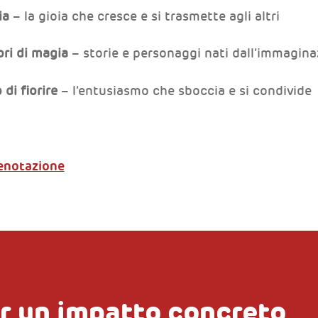
ia
– la gioia che cresce e si trasmette agli altri
ori di magia
– storie e personaggi nati dall’immagina
di fiorire
– l’entusiasmo che sboccia e si condivide
renotazione
r un impatto concreto