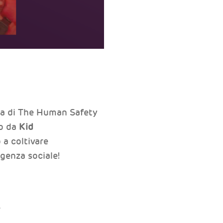
sa di The Human Safety
to da
Kid
 a coltivare
igenza sociale!
e