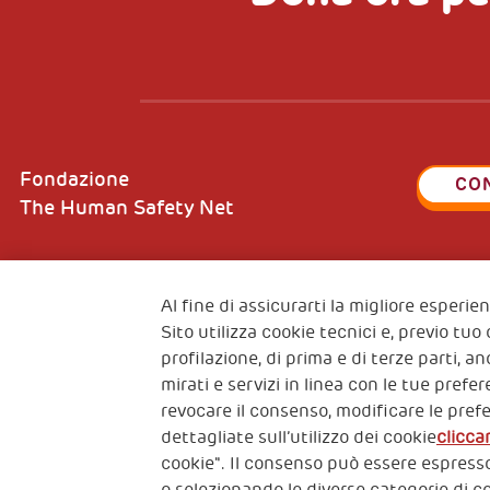
Fondazione
CO
The Human Safety Net
Al fine di assicurarti la migliore esperi
Sito utilizza cookie tecnici e, previo tuo
2, Piazza Duca degli Abruzzi 34132
Fiscal c
profilazione, di prima e di terze parti, a
Trieste Italy
VAT cod
mirati e servizi in linea con le tue pref
revocare il consenso, modificare le pref
dettagliate sull’utilizzo dei cookie
clicca
cookie". Il consenso può essere espresso