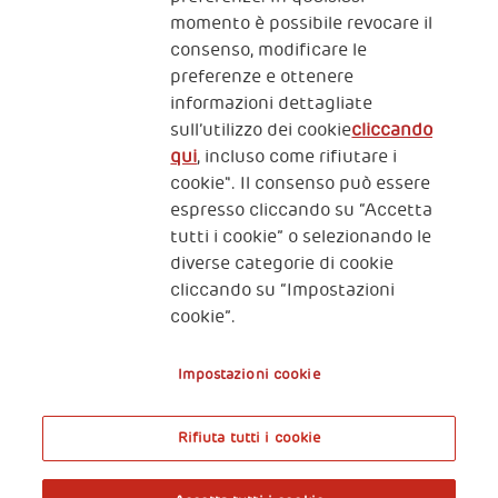
momento è possibile revocare il
consenso, modificare le
preferenze e ottenere
informazioni dettagliate
2, Piazza Duca degli Abruzzi 34132
sull’utilizzo dei cookie
cliccando
Trieste Italy
qui
, incluso come rifiutare i
Fiscal code (Italy) 90017740326
cookie". Il consenso può essere
espresso cliccando su “Accetta
VAT code 01372940328
tutti i cookie” o selezionando le
diverse categorie di cookie
Privacy & GDPR
Policy cookies
cliccando su “Impostazioni
cookie”.
Nota legale e benefici fiscali
Impostazioni cookie
Rifiuta tutti i cookie
A World of Potential