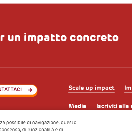
r un impatto concreto
Scale up impact
Im
NTATTACI
Media
Iscriviti all
enza possibile di navigazione, questo
 consenso, di funzionalità e di
Privacy & GDPR
Policy coo
ode (Italy) 90017740326