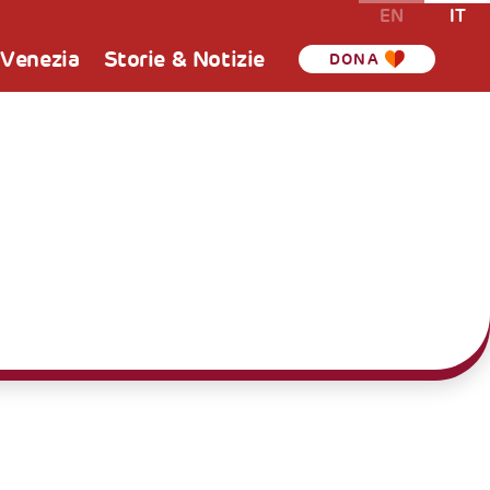
EN
IT
 Venezia
Storie & Notizie
DONA