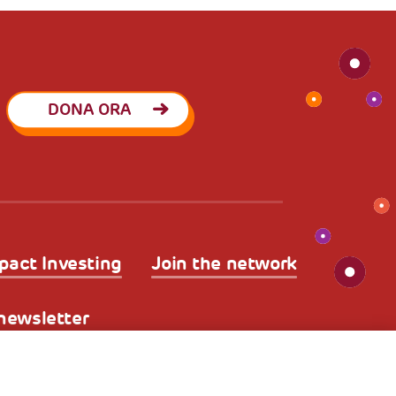
DONA ORA
pact Investing
Join the network
a newsletter
kies
Nota legale e benefici fiscali