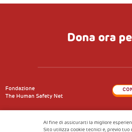
Dona ora pe
Fondazione
CO
The Human Safety Net
Al fine di assicurarti la migliore esperi
Sito utilizza cookie tecnici e, previo tuo
2, Piazza Duca degli Abruzzi 34132
Fiscal c