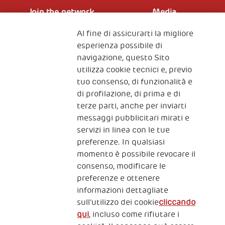
Join the network
Media
Al fine di assicurarti la migliore
Iscriviti alla newsletter
esperienza possibile di
navigazione, questo Sito
utilizza cookie tecnici e, previo
Fondazione
tuo consenso, di funzionalità e
The Human Safety Net
di profilazione, di prima e di
terze parti, anche per inviarti
CONTATTACI
messaggi pubblicitari mirati e
servizi in linea con le tue
preferenze. In qualsiasi
momento è possibile revocare il
consenso, modificare le
preferenze e ottenere
informazioni dettagliate
2, Piazza Duca degli Abruzzi 34132
sull’utilizzo dei cookie
cliccando
Trieste Italy
qui
, incluso come rifiutare i
Fiscal code (Italy) 90017740326