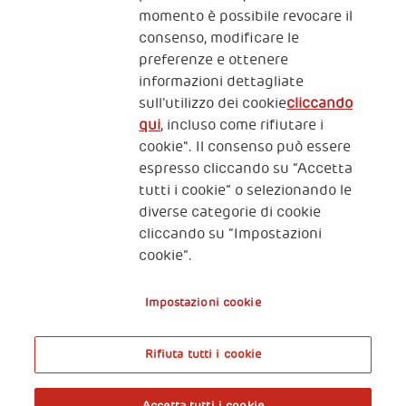
momento è possibile revocare il
consenso, modificare le
preferenze e ottenere
informazioni dettagliate
2, Piazza Duca degli Abruzzi 34132
Trieste Italy
sull’utilizzo dei cookie
cliccando
qui
, incluso come rifiutare i
Fiscal code (Italy) 90017740326
cookie". Il consenso può essere
espresso cliccando su “Accetta
VAT code 01372940328
tutti i cookie” o selezionando le
diverse categorie di cookie
Privacy & GDPR
Policy cookies
cliccando su “Impostazioni
cookie”.
Nota legale e benefici fiscali
Impostazioni cookie
Rifiuta tutti i cookie
A World of Potential