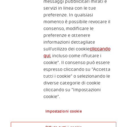
messaggi pubblicitari mirati e
servizi in linea con le tue
preferenze. In qualsiasi
momento è possibile revocare il
consenso, modificare le
preferenze e ottenere
informazioni dettagliate
2, Piazza Duca degli Abruzzi 34132
sull’utilizzo dei cookie
cliccando
Trieste Italy
qui
, incluso come rifiutare i
Fiscal code (Italy) 90017740326
cookie". Il consenso può essere
espresso cliccando su “Accetta
VAT code 01372940328
tutti i cookie” o selezionando le
diverse categorie di cookie
Privacy & GDPR
Policy cookies
cliccando su “Impostazioni
cookie”.
Nota legale e benefici fiscali
Impostazioni cookie