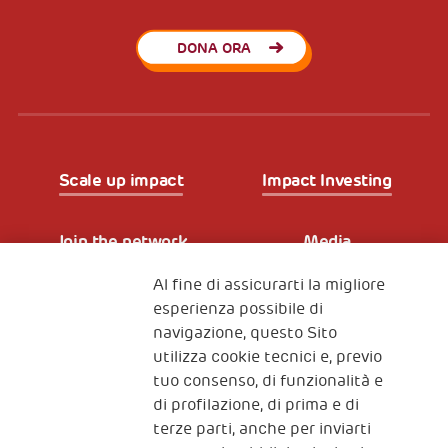
DONA ORA
Scale up impact
Impact Investing
Join the network
Media
Al fine di assicurarti la migliore
Iscriviti alla newsletter
esperienza possibile di
navigazione, questo Sito
utilizza cookie tecnici e, previo
Fondazione
tuo consenso, di funzionalità e
The Human Safety Net
di profilazione, di prima e di
terze parti, anche per inviarti
CONTATTACI