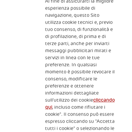
Al fine di assicurarti la migliore
Iscriviti alla newsletter
esperienza possibile di
navigazione, questo Sito
utilizza cookie tecnici e, previo
Fondazione
tuo consenso, di funzionalità e
The Human Safety Net
di profilazione, di prima e di
terze parti, anche per inviarti
CONTATTACI
messaggi pubblicitari mirati e
servizi in linea con le tue
preferenze. In qualsiasi
momento è possibile revocare il
consenso, modificare le
preferenze e ottenere
informazioni dettagliate
2, Piazza Duca degli Abruzzi 34132
sull’utilizzo dei cookie
cliccando
Trieste Italy
qui
, incluso come rifiutare i
Fiscal code (Italy) 90017740326
cookie". Il consenso può essere
espresso cliccando su “Accetta
VAT code 01372940328
tutti i cookie” o selezionando le