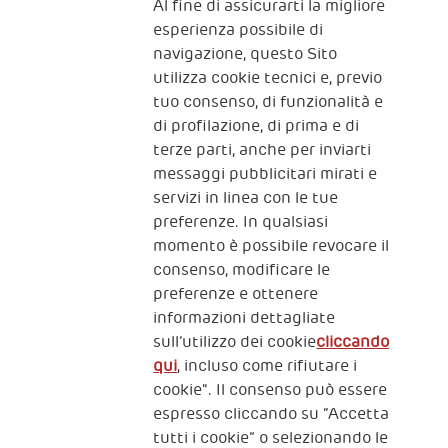
Al fine di assicurarti la migliore
Iscriviti alla newsletter
esperienza possibile di
navigazione, questo Sito
utilizza cookie tecnici e, previo
Fondazione
tuo consenso, di funzionalità e
The Human Safety Net
di profilazione, di prima e di
terze parti, anche per inviarti
CONTATTACI
messaggi pubblicitari mirati e
servizi in linea con le tue
preferenze. In qualsiasi
momento è possibile revocare il
consenso, modificare le
preferenze e ottenere
informazioni dettagliate
2, Piazza Duca degli Abruzzi 34132
Trieste Italy
sull’utilizzo dei cookie
cliccando
qui
, incluso come rifiutare i
Fiscal code (Italy) 90017740326
cookie". Il consenso può essere
espresso cliccando su “Accetta
VAT code 01372940328
tutti i cookie” o selezionando le