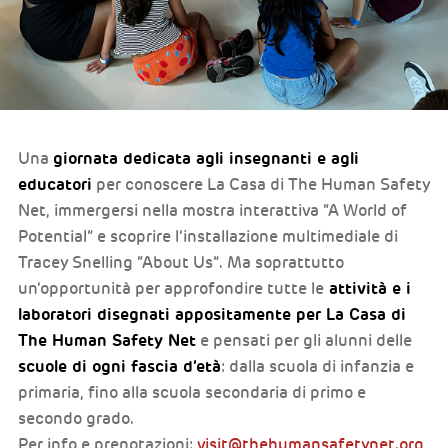
giornata dedicata agli insegnanti e agli
Una
educatori
per conoscere La Casa di The Human Safety
Net, immergersi nella mostra interattiva “A World of
Potential” e scoprire l’installazione multimediale di
Tracey Snelling “About Us”. Ma soprattutto
attività e i
un’opportunità per approfondire tutte le
laboratori disegnati appositamente per La Casa di
The Human Safety Net
e pensati per gli alunni delle
scuole di ogni fascia d’età
: dalla scuola di infanzia e
primaria, fino alla scuola secondaria di primo e
secondo grado.
Per info e prenotazioni:
visit@thehumansafetynet.org