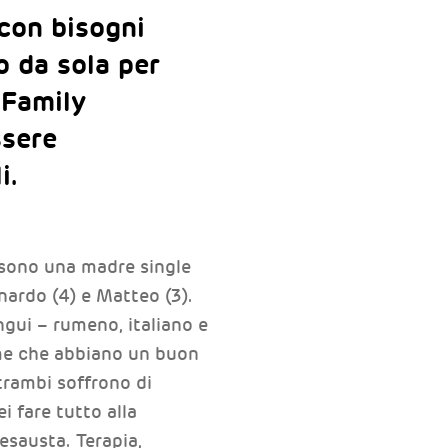
con bisogni
o da sola per
 Family
ssere
i.
 sono una madre single
nardo (4) e Matteo (3).
gui – rumeno, italiano e
me che abbiano un buon
ntrambi soffrono di
i fare tutto alla
 esausta. Terapia,