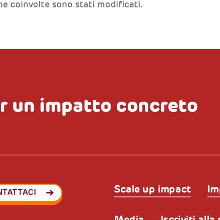
ne coinvolte sono stati modificati.
r un impatto concreto
Scale up impact
Im
NTATTACI
Media
Iscriviti all