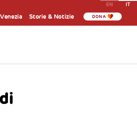
EN
IT
 Venezia
Storie & Notizie
DONA
di