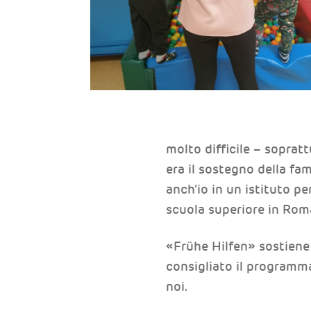
molto difficile – soprat
era il sostegno della fa
anch’io in un istituto p
scuola superiore in Rom
«Frühe Hilfen» sostiene l
consigliato il programm
noi.