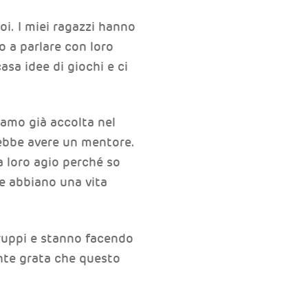
oi. I miei ragazzi hanno
co a parlare con loro
asa idee di giochi e ci
iamo già accolta nel
ebbe avere un mentore.
a loro agio perché so
e abbiano una vita
 gruppi e stanno facendo
ente grata che questo