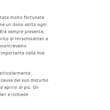
stata molto fortunata
r me un dono sotto ogni
 Era sempre presente,
orito di Hirschstetten e
 incontravamo
 importante nella mia
particolarmente
a causa del suo disturbo
aprirsi di più. Gli
ari e richiede