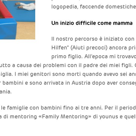
logopedia, faccende domestiche:
Un inizio difficile come mamma
Il nostro percorso è iniziato con
Hilfen” (Aiuti precoci) ancora pr
primo figlio. All’epoca mi trovav
tutto a causa dei problemi con il padre dei miei figli
miglia. I miei genitori sono morti quando avevo sei an
er bambini e sono arrivata in Austria dopo aver conseg
ania.
e famiglie con bambini fino ai tre anni. Per il perio
a di mentoring «Family Mentoring» di younus e quell