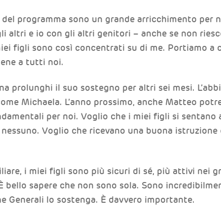
gli del programma sono un grande arricchimento per n
i altri e io con gli altri genitori – anche se non ries
ei figli sono così concentrati su di me. Portiamo a c
ene a tutti noi.
a prolunghi il suo sostegno per altri sei mesi. L’abb
come Michaela. L’anno prossimo, anche Matteo potr
damentali per noi. Voglio che i miei figli si sentano 
e nessuno. Voglio che ricevano una buona istruzione 
iare, i miei figli sono più sicuri di sé, più attivi nei
 È bello sapere che non sono sola. Sono incredibilm
e Generali lo sostenga. È davvero importante.