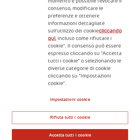
momento è possibile revocare il
consenso, modificare le
preferenze e ottenere
informazioni dettagliate
2, Piazza Duca degli Abruzzi 34132
sull’utilizzo dei cookie
cliccando
Trieste Italy
qui
, incluso come rifiutare i
Fiscal code (Italy) 90017740326
cookie". Il consenso può essere
espresso cliccando su “Accetta
VAT code 01372940328
tutti i cookie” o selezionando le
diverse categorie di cookie
Privacy & GDPR
Policy cookies
cliccando su “Impostazioni
cookie”.
Nota legale e benefici fiscali
Impostazioni cookie
Rifiuta tutti i cookie
A World of Potential
Accetta tutti i cookie
Prenota l’ingresso libero alla mostra