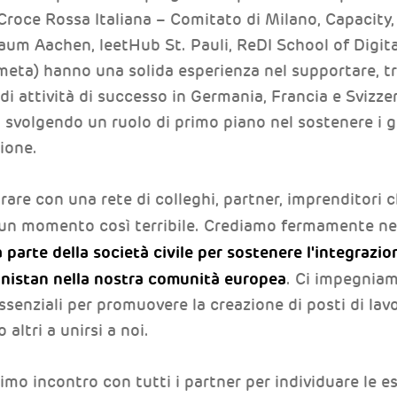
Croce Rossa Italiana – Comitato di Milano, Capacity,
um Aachen, leetHub St. Pauli, ReDI School of Digital
) hanno una solida esperienza nel supportare, tra gl
di attività di successo in Germania, Francia e Svizzer
svolgendo un ruolo di primo piano nel sostenere i gov
zione.
rare con una rete di colleghi, partner, imprenditori
n un momento così terribile. Crediamo fermamente ne
parte della società civile per sostenere l'integrazio
hanistan nella nostra comunità europea
. Ci impegniam
essenziali per promuovere la creazione di posti di lavo
o altri a unirsi a noi.
o incontro con tutti i partner per individuare le es