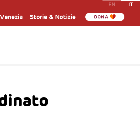
EN
IT
 Venezia
Storie & Notizie
DONA
rdinato