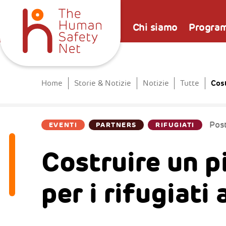
Chi siamo
Progra
Cost
Home
Storie & Notizie
Notizie
Tutte
Pos
EVENTI
PARTNERS
RIFUGIATI
Costruire un p
per i rifugiati