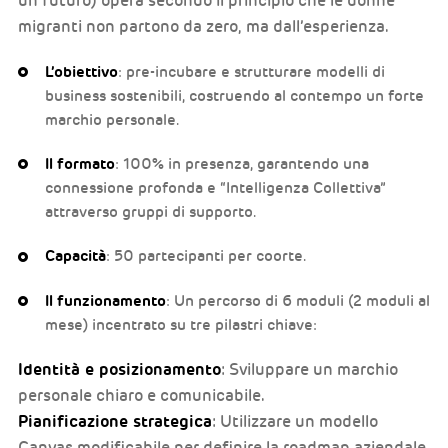
un futuro) opera secondo il principio che le donne
migranti non partono da zero, ma dall’esperienza.
L’obiettivo
: pre-incubare e strutturare modelli di
business sostenibili, costruendo al contempo un forte
marchio personale.
Il formato
: 100% in presenza, garantendo una
connessione profonda e “Intelligenza Collettiva”
attraverso gruppi di supporto.
Capacità
: 50 partecipanti per coorte.
Il funzionamento
: Un percorso di 6 moduli (2 moduli al
mese) incentrato su tre pilastri chiave:
Identità e posizionamento
: Sviluppare un marchio
personale chiaro e comunicabile.
Pianificazione strategica
: Utilizzare un modello
Canvas modificabile per definire la roadmap aziendale.