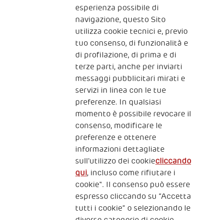
Iscriviti alla newsletter
esperienza possibile di
navigazione, questo Sito
utilizza cookie tecnici e, previo
Fondazione
tuo consenso, di funzionalità e
The Human Safety Net
di profilazione, di prima e di
terze parti, anche per inviarti
CONTATTACI
messaggi pubblicitari mirati e
servizi in linea con le tue
preferenze. In qualsiasi
momento è possibile revocare il
consenso, modificare le
preferenze e ottenere
informazioni dettagliate
2, Piazza Duca degli Abruzzi 34132
sull’utilizzo dei cookie
cliccando
Trieste Italy
qui
, incluso come rifiutare i
Fiscal code (Italy) 90017740326
cookie". Il consenso può essere
espresso cliccando su “Accetta
VAT code 01372940328
tutti i cookie” o selezionando le