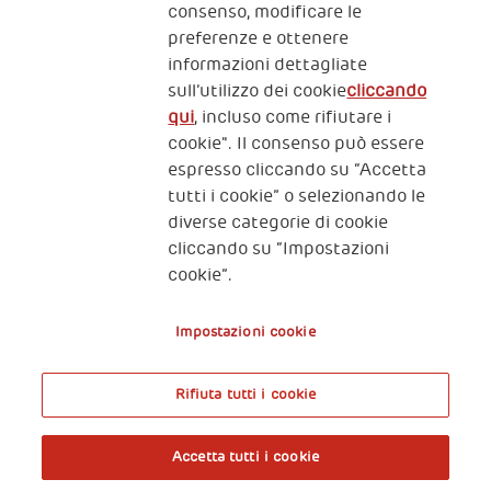
consenso, modificare le
preferenze e ottenere
informazioni dettagliate
2, Piazza Duca degli Abruzzi 34132
Trieste Italy
sull’utilizzo dei cookie
cliccando
qui
, incluso come rifiutare i
Fiscal code (Italy) 90017740326
cookie". Il consenso può essere
espresso cliccando su “Accetta
VAT code 01372940328
tutti i cookie” o selezionando le
diverse categorie di cookie
Privacy & GDPR
Policy cookies
cliccando su “Impostazioni
cookie”.
Nota legale e benefici fiscali
Impostazioni cookie
Rifiuta tutti i cookie
A World of Potential
Accetta tutti i cookie
Prenota l’ingresso libero alla mostra