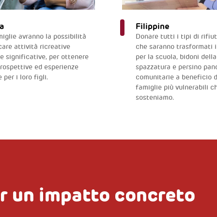
a
Filippine
iglie avranno la possibilità
Donare tutti i tipi di rifiut
care attività ricreative
che saranno trasformati i
e significative, per ottenere
per la scuola, bidoni della
rospettive ed esperienze
spazzatura e persino pan
 per i loro figli.
comunitarie a beneficio d
famiglie più vulnerabili c
sosteniamo.
r un impatto concreto