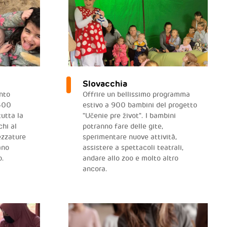
Slovacchia
nto
Offrire un bellissimo programma
.500
estivo a 900 bambini del progetto
tutta la
"Učenie pre život". I bambini
hi al
potranno fare delle gite,
ezzature
sperimentare nuove attività,
ano
assistere a spettacoli teatrali,
o.
andare allo zoo e molto altro
ancora.