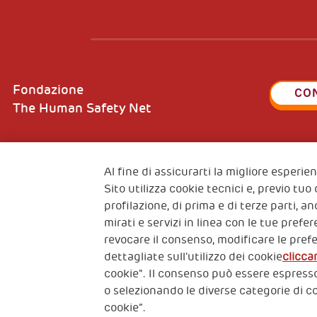
Fondazione
CO
The Human Safety Net
Al fine di assicurarti la migliore esperi
Sito utilizza cookie tecnici e, previo tuo
2, Piazza Duca degli Abruzzi 34132
Fiscal c
profilazione, di prima e di terze parti, a
Trieste Italy
VAT cod
mirati e servizi in linea con le tue pref
revocare il consenso, modificare le pref
dettagliate sull’utilizzo dei cookie
clicca
cookie". Il consenso può essere espresso
o selezionando le diverse categorie di c
cookie”.