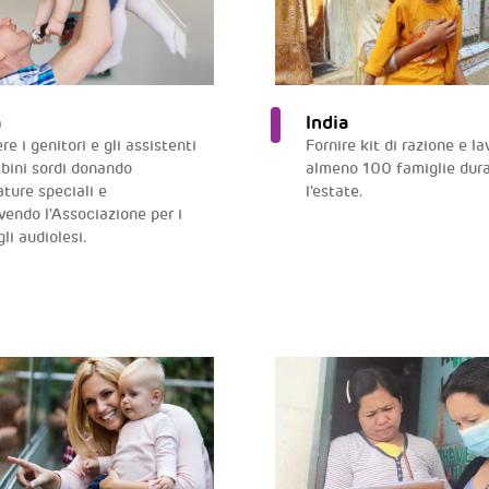
a
India
e i genitori e gli assistenti
Fornire kit di razione e l
bini sordi donando
almeno 100 famiglie dur
ature speciali e
l'estate.
endo l'Associazione per i
gli audiolesi.