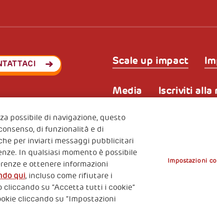
Scale up impact
Im
NTATTACI
Media
Iscriviti all
enza possibile di navigazione, questo
 consenso, di funzionalità e di
Privacy & GDPR
Policy coo
ode (Italy) 90017740326
nche per inviarti messaggi pubblicitari
e 01372940328
erenze. In qualsiasi momento è possibile
Impostazioni co
erenze e ottenere informazioni
ndo qui
, incluso come rifiutare i
 cliccando su “Accetta tutti i cookie”
ookie cliccando su “Impostazioni