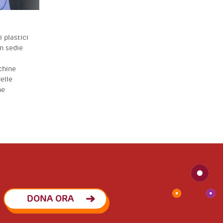
i plastici
n sedie
chine
elle
he
DONA ORA