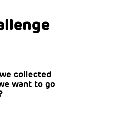
allenge
 we collected
we want to go
?