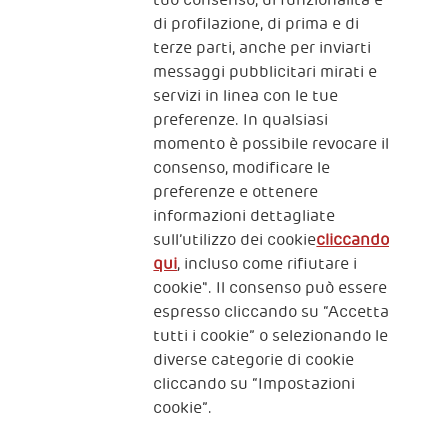
tuo consenso, di funzionalità e
The Human Safety Net
di profilazione, di prima e di
terze parti, anche per inviarti
CONTATTACI
messaggi pubblicitari mirati e
servizi in linea con le tue
preferenze. In qualsiasi
momento è possibile revocare il
consenso, modificare le
preferenze e ottenere
informazioni dettagliate
2, Piazza Duca degli Abruzzi 34132
Trieste Italy
sull’utilizzo dei cookie
cliccando
qui
, incluso come rifiutare i
Fiscal code (Italy) 90017740326
cookie". Il consenso può essere
espresso cliccando su “Accetta
VAT code 01372940328
tutti i cookie” o selezionando le
diverse categorie di cookie
Privacy & GDPR
Policy cookies
cliccando su “Impostazioni
cookie”.
Nota legale e benefici fiscali