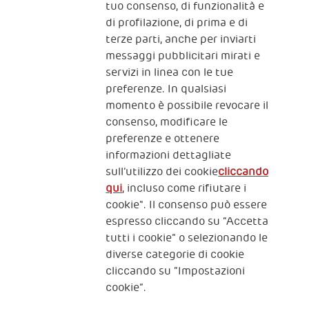
Fondazione
tuo consenso, di funzionalità e
The Human Safety Net
di profilazione, di prima e di
terze parti, anche per inviarti
CONTATTACI
messaggi pubblicitari mirati e
servizi in linea con le tue
preferenze. In qualsiasi
momento è possibile revocare il
consenso, modificare le
preferenze e ottenere
informazioni dettagliate
2, Piazza Duca degli Abruzzi 34132
sull’utilizzo dei cookie
cliccando
Trieste Italy
qui
, incluso come rifiutare i
Fiscal code (Italy) 90017740326
cookie". Il consenso può essere
espresso cliccando su “Accetta
VAT code 01372940328
tutti i cookie” o selezionando le
diverse categorie di cookie
Privacy & GDPR
Policy cookies
cliccando su “Impostazioni
cookie”.
Nota legale e benefici fiscali