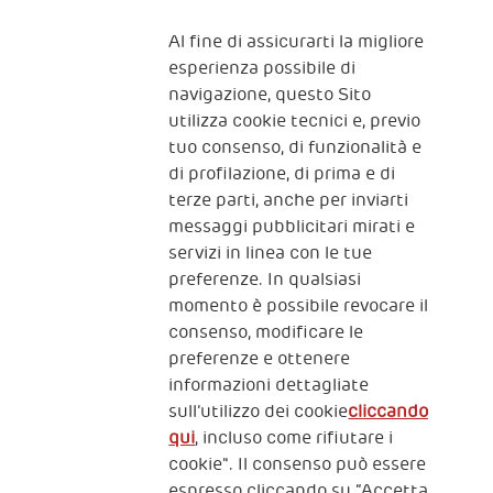
Al fine di assicurarti la migliore
Iscriviti alla newsletter
esperienza possibile di
navigazione, questo Sito
utilizza cookie tecnici e, previo
Fondazione
tuo consenso, di funzionalità e
The Human Safety Net
di profilazione, di prima e di
terze parti, anche per inviarti
CONTATTACI
messaggi pubblicitari mirati e
servizi in linea con le tue
preferenze. In qualsiasi
momento è possibile revocare il
consenso, modificare le
preferenze e ottenere
informazioni dettagliate
2, Piazza Duca degli Abruzzi 34132
sull’utilizzo dei cookie
cliccando
Trieste Italy
qui
, incluso come rifiutare i
Fiscal code (Italy) 90017740326
cookie". Il consenso può essere
espresso cliccando su “Accetta