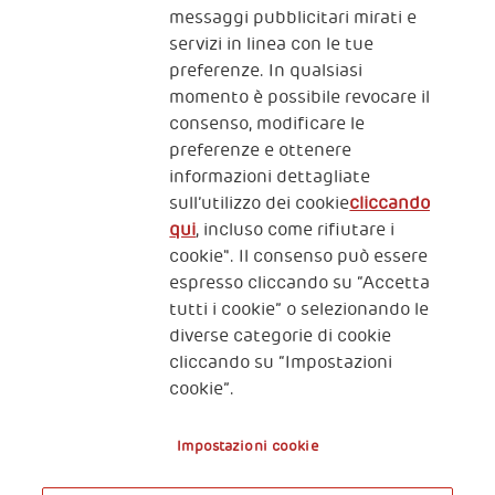
CONTATTACI
messaggi pubblicitari mirati e
servizi in linea con le tue
preferenze. In qualsiasi
momento è possibile revocare il
consenso, modificare le
preferenze e ottenere
informazioni dettagliate
2, Piazza Duca degli Abruzzi 34132
sull’utilizzo dei cookie
cliccando
Trieste Italy
qui
, incluso come rifiutare i
Fiscal code (Italy) 90017740326
cookie". Il consenso può essere
espresso cliccando su “Accetta
VAT code 01372940328
tutti i cookie” o selezionando le
diverse categorie di cookie
Privacy & GDPR
Policy cookies
cliccando su “Impostazioni
cookie”.
Nota legale e benefici fiscali
Impostazioni cookie