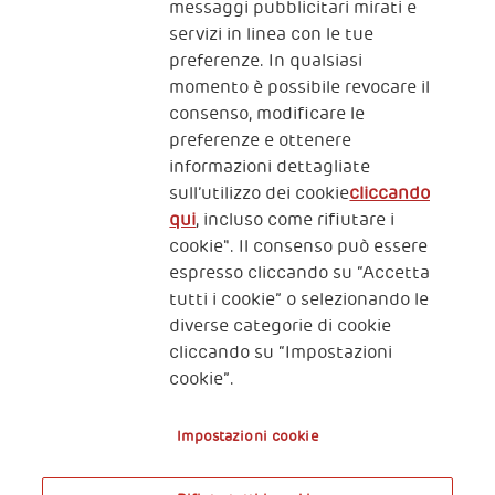
messaggi pubblicitari mirati e
servizi in linea con le tue
preferenze. In qualsiasi
momento è possibile revocare il
consenso, modificare le
preferenze e ottenere
informazioni dettagliate
2, Piazza Duca degli Abruzzi 34132
sull’utilizzo dei cookie
cliccando
Trieste Italy
qui
, incluso come rifiutare i
Fiscal code (Italy) 90017740326
cookie". Il consenso può essere
espresso cliccando su “Accetta
VAT code 01372940328
tutti i cookie” o selezionando le
diverse categorie di cookie
Privacy & GDPR
Policy cookies
cliccando su “Impostazioni
cookie”.
Nota legale e benefici fiscali
Impostazioni cookie