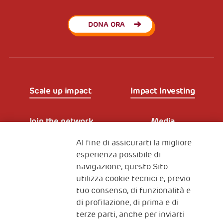
DONA ORA
Scale up impact
Impact Investing
Join the network
Media
Al fine di assicurarti la migliore
Iscriviti alla newsletter
esperienza possibile di
navigazione, questo Sito
utilizza cookie tecnici e, previo
Fondazione
tuo consenso, di funzionalità e
The Human Safety Net
di profilazione, di prima e di
terze parti, anche per inviarti
CONTATTACI